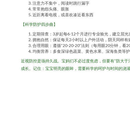
注意力不集中，阅读时跳行漏字
常常抱怨头痛、眼胀
近距离看电视，或喜欢凑近看东西
【科学防护四步曲】
定期筛查：3岁起每6-12个月进行专业验光，建立屈光
拥抱自然：保证每天2小时以上户外活动，阴天同样有
合理用眼：遵循“20-20-20”法则（每用眼20分钟，看
均衡营养：多食深绿色蔬菜、黄色水果、深海鱼类等护
近视防控是场持久战。宝妈们不必过度焦虑，但要有“防大于
成长。记住：宝宝明亮的眼眸，需要科学的呵护与时间的浇