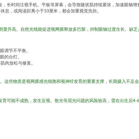
全，长时间注视手机、平板等屏幕，会导致睫状肌持续紧张，加速眼轴增
不休息，或阅读距离小于33厘米，都会加重视觉负担。
率明显升高。自然光线能促进视网膜释放多巴胺，抑制眼轴过度生长。缺乏
眼调节不平衡。
眼的台灯。
部肌肉放松与修复。
乏。这些物质是视网膜感光细胞和视神经发育的重要支撑，长期摄入不足
管发育可能不成熟，发生近视、散光等屈光问题的风险较高，需在出生后4-