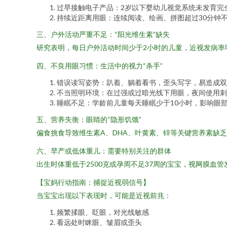
过早接触电子产品：2岁以下婴幼儿视觉系统未发育完
持续近距离用眼：连续阅读、绘画、拼图超过30分钟
三、户外活动严重不足：“阳光维生素”缺失
研究表明，每日户外活动时间少于2小时的儿童，近视发病
四、不良用眼习惯：生活中的视力“杀手”
错误读写姿势：趴着、躺着看书，歪头写字，易造成双
不当照明环境：在过强或过暗光线下用眼，夜间使用刺
睡眠不足：学龄前儿童每天睡眠少于10小时，影响眼
五、营养失衡：眼睛的“隐形饥饿”
偏食挑食导致维生素A、DHA、叶黄素、锌等关键营养素缺
六、早产或低体重儿：需要特别关注的群体
出生时体重低于2500克或孕周不足37周的宝宝，视网膜血
【宝妈行动指南：捕捉近视弱信号】
当宝宝出现以下表现时，可能是近视前兆：
频繁揉眼、眨眼，对光线敏感
看远处时眯眼、皱眉或歪头