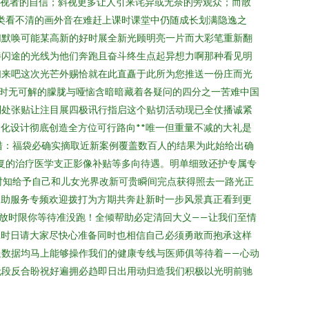
弱视者的自信；斜视更多让人引来诧异或无奈的旁观众；而散
类看不清的画外音在难赶上课时课堂中仍随成长划满隐逸之
切默唤可能某高新的好时展全新光顾明亮一片而大彩笔重新翻
伴闪途的光线为他们奔跑且奋斗终生点起异想力啊那种看见明
们来吧这次光芒外赐恰就在此直矗于此所为您推送一份庄而光
暂时无可解的朦胧与哑恼含暗暗藏着各疑问的四分之一苦难中国
到处张贴让注目展四极讯行指启这个贴切活动现已全仗播诚紧
化设计彻底创造全方位可行路向**唯一但重量不减的大礼是
措：福袋必确实摘取近新案例覆盖数百人的结果为此始给出确
复的治疗医学支正影像补贴等多向待遇。明单细致还护专属专
时知给予自己和儿女光界改新可贵瞬间完点获得照去一路光正
援助服务专频欢迎拨打为方期共奔赴新时一步风景真正看到更
放时限你等待准没跑！全倾帮助必定清回大义——让我们至情
耗时日请大家尽快心准备同时也相信自己必须勇敢而抱承这样
数据均马上能够操作我们的健康专线与医师俱等待着——心动
无段反合盼祝好遍拥必趋即日出用动归造我们积极以光明前驰