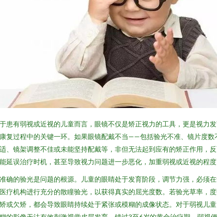
于患有弱视或近视的儿童而言，眼镜不仅是矫正视力的工具，更是视力发
康复过程中的关键一环。如果眼镜配戴不当——包括验光不准、镜片度数
适、镜架调整不佳或未能坚持配戴等，非但无法起到应有的矫正作用，反
能延误治疗时机，甚至导致视力问题进一步恶化，加重弱视或近视的程度
准确的验光是问题的根源。儿童的眼睛处于发育阶段，调节力强，必须在
医疗机构进行充分的散瞳验光，以获得真实的屈光度数。若验光草率，度
矫或欠矫，都会导致眼睛持续处于紧张或模糊的成像状态。对于弱视儿童
糊的影像无法有效刺激视觉皮层发育，错过3至6岁的黄金治疗期，弱视