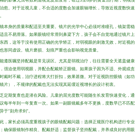
治愈。对于近视儿童，不合适的度数会加速眼轴增长，导致近视度数快速
。
镜本身的质量和配适至关重要。镜片的光学中心必须对准瞳孔，镜架需稳
适且不易滑落。如果眼镜经常滑到鼻梁下方，孩子会不自觉地通过镜片上
东西，这等于没有使用正确的光学矫正，对弱视眼的刺激无效，对近视的
也形同虚设。镜片磨损、划痕严重也会影响视觉质量。
能遵医嘱坚持配戴是常见误区。尤其是弱视治疗，往往需要全天遮盖健康
，强迫使用弱视眼，并配合配戴矫正眼镜。如果孩子因为不适、外观或贪
时戴时不戴，治疗进程将大打折扣，效果甚微。对于近视防控眼镜（如功
镜片），不规律的配戴也无法实现其延缓近视增长的设计初衷。
乏定期复查也是潜在风险。儿童的屈光度数可能随生长发育快速变化，通
议每半年到一年复查一次。如果一副眼镜戴多年不更换，度数早已不匹配
异于“刻舟求剑”。
此，家长必须高度重视孩子的眼镜配戴问题：选择正规医疗机构进行专业
；确保眼镜制作精良、配戴舒适；监督孩子坚持配戴，并养成良好的用眼